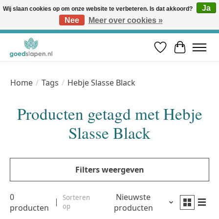
Ja
Wij slaan cookies op om onze website te verbeteren. Is dat akkoord?
Nee
Meer over cookies »
Vóór 12u besteld, volgende werkdag in huis* | Gratis verzending vanaf €50 | Professioneel slaapadvies
Verlanglijst
Winkelwa
Home
/
Tags
/
Hebje Slasse Black
Producten getagd met Hebje
Slasse Black
Filters weergeven
0
Nieuwste
Sorteren
op
producten
producten