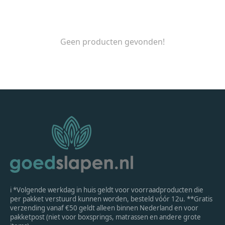
Geen producten gevonden!
ℹ *Volgende werkdag in huis geldt voor voorraadproducten die
per pakket verstuurd kunnen worden, besteld vóór 12u. **Gratis
verzending vanaf €50 geldt alleen binnen Nederland en voor
pakketpost (niet voor boxsprings, matrassen en andere grote