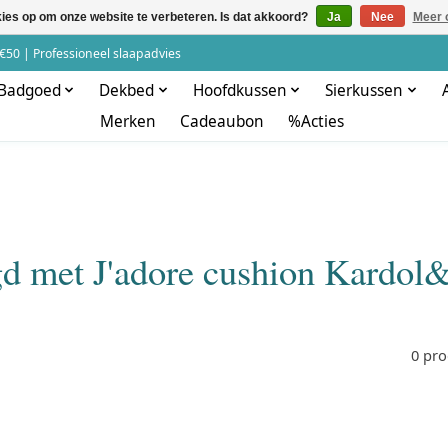
kies op om onze website te verbeteren. Is dat akkoord?
Ja
Nee
Meer 
€50 | Professioneel slaapadvies
Badgoed
Dekbed
Hoofdkussen
Sierkussen
Merken
Cadeaubon
%Acties
gd met J'adore cushion Kardol&
0 pr