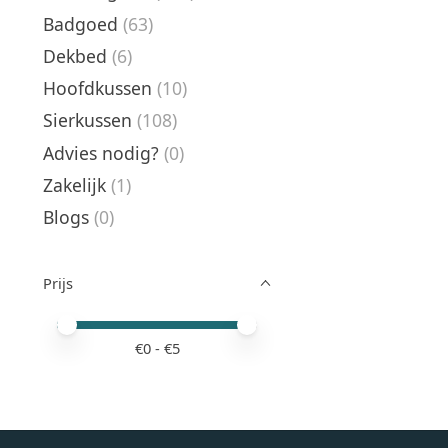
Badgoed
(63)
Dekbed
(6)
Hoofdkussen
(10)
Sierkussen
(108)
Advies nodig?
(0)
Zakelijk
(1)
Blogs
(0)
Prijs
Minimale prijswaarde
Price maximum value
€
0
- €
5