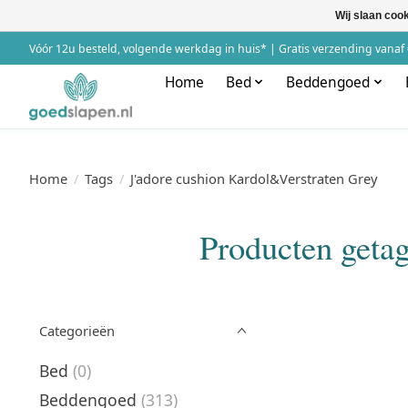
Wij slaan coo
Vóór 12u besteld, volgende werkdag in huis* | Gratis verzending vanaf 
Home
Bed
Beddengoed
Home
/
Tags
/
J'adore cushion Kardol&Verstraten Grey
Producten geta
Categorieën
Bed
(0)
Beddengoed
(313)