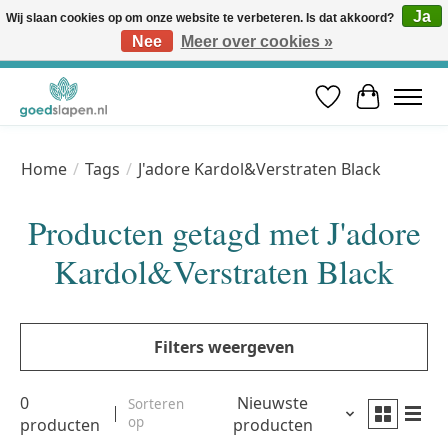
Ja
Wij slaan cookies op om onze website te verbeteren. Is dat akkoord?
Nee
Meer over cookies »
Vóór 12u besteld, volgende werkdag in huis* | Gratis verzending vanaf €50 | Professioneel slaapadvies
Verlanglijst
Winkelwa
Home
/
Tags
/
J'adore Kardol&Verstraten Black
Producten getagd met J'adore
Kardol&Verstraten Black
Filters weergeven
0
Nieuwste
Sorteren
op
producten
producten