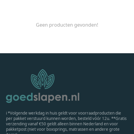
Geen producten gevonden!
ℹ *Volgende werkdag in huis geldt voor voorraadproducten die
per pakket verstuurd kunnen worden, besteld vóór 12u. **Gratis
verzending vanaf €50 geldt alleen binnen Nederland en voor
pakketpost (niet voor boxsprings, matrassen en andere grote