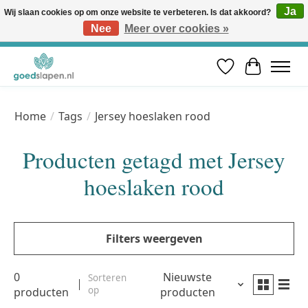
Ja
Wij slaan cookies op om onze website te verbeteren. Is dat akkoord?
Nee
Meer over cookies »
Vóór 12u besteld, volgende werkdag in huis* | Gratis verzending vanaf €50 | Professioneel slaapadvies
Verlanglijst
Winkelwa
Home
/
Tags
/
Jersey hoeslaken rood
Producten getagd met Jersey
hoeslaken rood
Filters weergeven
0
Nieuwste
Sorteren
op
producten
producten