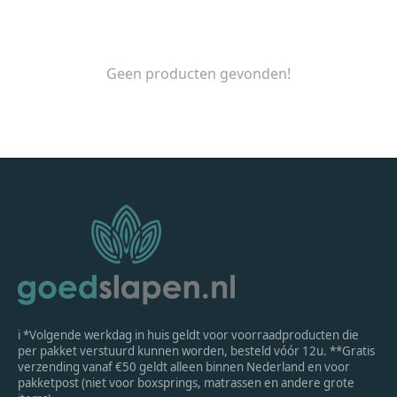
Geen producten gevonden!
ℹ *Volgende werkdag in huis geldt voor voorraadproducten die
per pakket verstuurd kunnen worden, besteld vóór 12u. **Gratis
verzending vanaf €50 geldt alleen binnen Nederland en voor
pakketpost (niet voor boxsprings, matrassen en andere grote