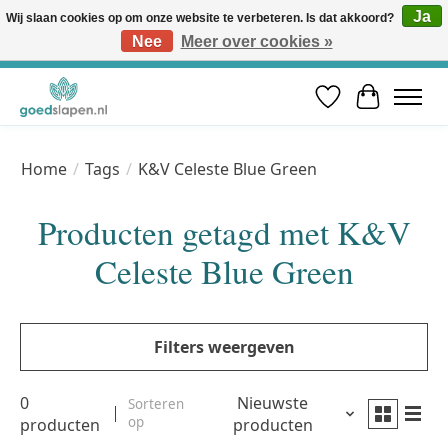
Ja
Wij slaan cookies op om onze website te verbeteren. Is dat akkoord?
Nee
Meer over cookies »
Vóór 12u besteld, volgende werkdag in huis* | Gratis verzending vanaf €50 | Professioneel slaapadvies
Verlanglijst
Winkelwa
Home
/
Tags
/
K&V Celeste Blue Green
Producten getagd met K&V
Celeste Blue Green
Filters weergeven
0
Nieuwste
Sorteren
op
producten
producten