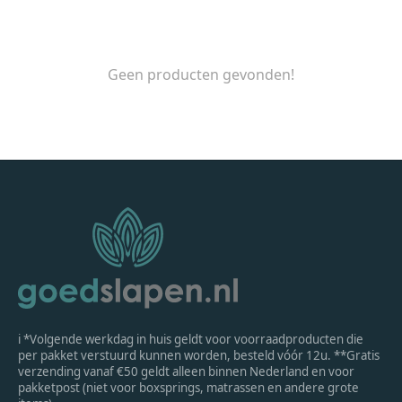
Geen producten gevonden!
ℹ *Volgende werkdag in huis geldt voor voorraadproducten die
per pakket verstuurd kunnen worden, besteld vóór 12u. **Gratis
verzending vanaf €50 geldt alleen binnen Nederland en voor
pakketpost (niet voor boxsprings, matrassen en andere grote