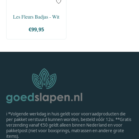
Les Fleurs Badjas - Wit
€99,95
ℹ *Volgende werkdag in huis geldt voor voorraadproducten die
per pakket verstuurd kunnen worden, besteld vóór 12u. **Gratis
verzending vanaf €50 geldt alleen binnen Nederland en voor
pakketpost (niet voor boxsprings, matrassen en andere grote
items).