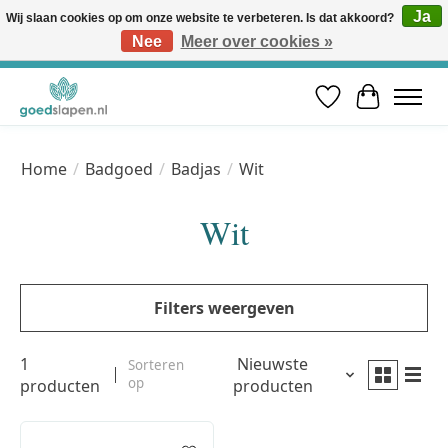
Ja
Wij slaan cookies op om onze website te verbeteren. Is dat akkoord?
Nee
Meer over cookies »
Vóór 12u besteld, volgende werkdag in huis* | Gratis verzending vanaf €50 | Professioneel slaapadvies
Verlanglijst
Winkelwa
Home
/
Badgoed
/
Badjas
/
Wit
Wit
Filters weergeven
1
Nieuwste
Sorteren
op
producten
producten