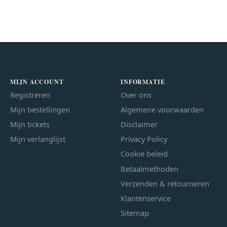
MIJN ACCOUNT
INFORMATIE
Registreren
Over ons
Mijn bestellingen
Algemene voorwaarden
Mijn tickets
Disclaimer
Mijn verlanglijst
Privacy Policy
Cookie beleid
Betaalmethoden
Verzenden & retourneren
Klantenservice
Sitemap