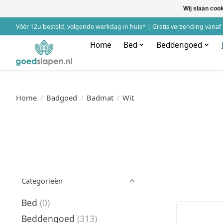
Wij slaan coo
Vóór 12u besteld, volgende werkdag in huis* | Gratis verzending vanaf 
Home
Bed
Beddengoed
Home
/
Badgoed
/
Badmat
/
Wit
Categorieën
Bed
(0)
Beddengoed
(313)