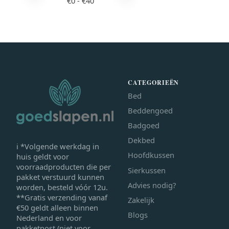
€
0
- €
40
CATEGORIEËN
Bed
Beddengoed
Badgoed
Dekbed
ℹ *Volgende werkdag in
Hoofdkussen
huis geldt voor
voorraadproducten die per
Sierkussen
pakket verstuurd kunnen
Advies nodig?
worden, besteld vóór 12u.
**Gratis verzending vanaf
Zakelijk
€50 geldt alleen binnen
Blogs
Nederland en voor
pakketpost (niet voor