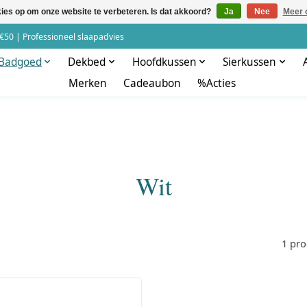
kies op om onze website te verbeteren. Is dat akkoord?
Ja
Nee
Meer 
€50 | Professioneel slaapadvies
Badgoed
Dekbed
Hoofdkussen
Sierkussen
Merken
Cadeaubon
%Acties
Wit
1 pr