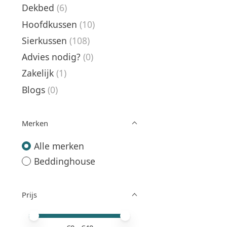
Dekbed
(6)
Hoofdkussen
(10)
Sierkussen
(108)
Advies nodig?
(0)
Zakelijk
(1)
Blogs
(0)
Merken
Alle merken
Beddinghouse
Prijs
Minimale prijswaarde
Price maximum value