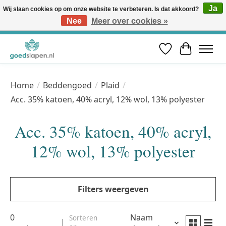
Ja
Wij slaan cookies op om onze website te verbeteren. Is dat akkoord?
Nee
Meer over cookies »
Vóór 12u besteld, volgende werkdag in huis* | Gratis verzending vanaf €50 | Professioneel slaapadvies
Verlanglijst
Winkelwa
Home
/
Beddengoed
/
Plaid
/
Acc. 35% katoen, 40% acryl, 12% wol, 13% polyester
Acc. 35% katoen, 40% acryl,
12% wol, 13% polyester
Filters weergeven
0
Naam
Sorteren