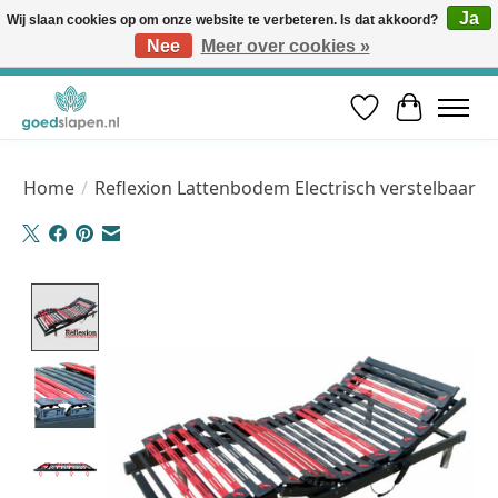
Ja
Wij slaan cookies op om onze website te verbeteren. Is dat akkoord?
Nee
Meer over cookies »
Vóór 12u besteld, volgende werkdag in huis* | Gratis verzending vanaf €50 | Professioneel slaapadvies
Verlanglijst
Winkelwa
Home
/
Reflexion Lattenbodem Electrisch verstelbaar
Product image slideshow Items