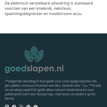
De elektrisch verstelbare uitvoering is standaard
voorzien van een knieknik, neksteun,
spanningsbegrenzer en noodstroom accu.
ℹ *Volgende werkdag in huis geldt voor voorraadproducten die
per pakket verstuurd kunnen worden, besteld vóór 12u. **Gratis
verzending vanaf €50 geldt alleen binnen Nederland en voor
pakketpost (niet voor boxsprings, matrassen en andere grote
items).