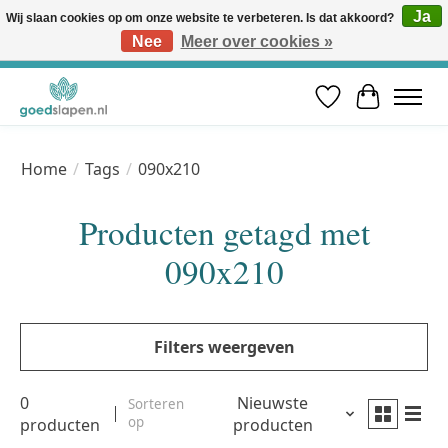
Ja
Wij slaan cookies op om onze website te verbeteren. Is dat akkoord?
Nee
Meer over cookies »
Vóór 12u besteld, volgende werkdag in huis* | Gratis verzending vanaf €50 | Professioneel slaapadvies
Verlanglijst
Winkelwa
Home
/
Tags
/
090x210
Producten getagd met
090x210
Filters weergeven
0
Nieuwste
Sorteren
op
producten
producten