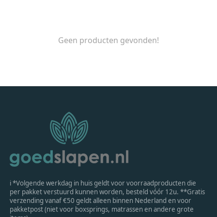
Geen producten gevonden!
ℹ *Volgende werkdag in huis geldt voor voorraadproducten die
per pakket verstuurd kunnen worden, besteld vóór 12u. **Gratis
verzending vanaf €50 geldt alleen binnen Nederland en voor
pakketpost (niet voor boxsprings, matrassen en andere grote