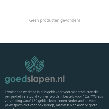
Geen producten gevonden!
ℹ *Volgende werkdag in huis geldt voor voorraadproducten die
per pakket verstuurd kunnen worden, besteld vóór 12u. **Gratis
verzending vanaf €50 geldt alleen binnen Nederland en voor
pakketpost (niet voor boxsprings, matrassen en andere grote