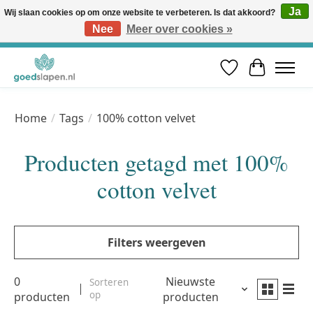
Ja
Wij slaan cookies op om onze website te verbeteren. Is dat akkoord?
Nee
Meer over cookies »
Vóór 12u besteld, volgende werkdag in huis* | Gratis verzending vanaf €50 | Professioneel slaapadvies
Verlanglijst
Winkelwa
Home
/
Tags
/
100% cotton velvet
Producten getagd met 100%
cotton velvet
Filters weergeven
0
Nieuwste
Sorteren
op
producten
producten