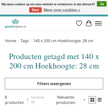
Ja
Wij slaan cookies op om onze website te verbeteren. Is dat akkoord?
Nee
Meer over cookies »
Vóór 12u besteld, volgende werkdag in huis* | Gratis verzending vanaf €50 | Professioneel slaapadvies
Verlanglijst
Winkelwa
Home
/
Tags
/
140 x 200 cm Hoekhoogte: 28 cm
Producten getagd met 140 x
200 cm Hoekhoogte: 28 cm
Filters weergeven
8
Nieuwste
Sorteren
op
producten
producten