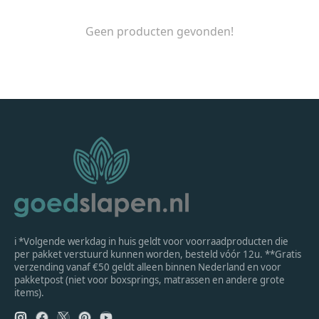
Geen producten gevonden!
ℹ *Volgende werkdag in huis geldt voor voorraadproducten die
per pakket verstuurd kunnen worden, besteld vóór 12u. **Gratis
verzending vanaf €50 geldt alleen binnen Nederland en voor
pakketpost (niet voor boxsprings, matrassen en andere grote
items).