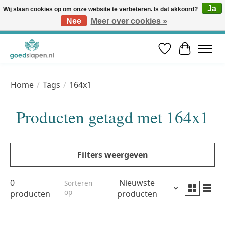
Ja
Wij slaan cookies op om onze website te verbeteren. Is dat akkoord?
Nee
Meer over cookies »
Vóór 12u besteld, volgende werkdag in huis* | Gratis verzending vanaf €50 | Professioneel slaapadvies
Verlanglijst
Winkelwa
Home
/
Tags
/
164x1
Producten getagd met 164x1
Filters weergeven
0
Nieuwste
Sorteren
op
producten
producten