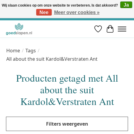
Ja
Wij slaan cookies op om onze website te verbeteren. Is dat akkoord?
Nee
Meer over cookies »
Vóór 12u besteld, volgende werkdag in huis* | Gratis verzending vanaf €50 | Professioneel slaapadvies
Verlanglijst
Winkelwa
Home
/
Tags
/
All about the suit Kardol&Verstraten Ant
Producten getagd met All
about the suit
Kardol&Verstraten Ant
Filters weergeven