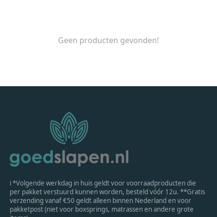
Geen producten gevonden!
ℹ *Volgende werkdag in huis geldt voor voorraadproducten die
per pakket verstuurd kunnen worden, besteld vóór 12u. **Gratis
verzending vanaf €50 geldt alleen binnen Nederland en voor
pakketpost (niet voor boxsprings, matrassen en andere grote