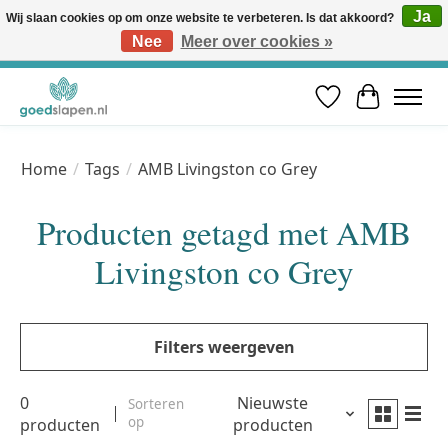
Ja
Wij slaan cookies op om onze website te verbeteren. Is dat akkoord?
Nee
Meer over cookies »
Vóór 12u besteld, volgende werkdag in huis* | Gratis verzending vanaf €50 | Professioneel slaapadvies
Verlanglijst
Winkelwa
Home
/
Tags
/
AMB Livingston co Grey
Producten getagd met AMB
Livingston co Grey
Filters weergeven
0
Nieuwste
Sorteren
op
producten
producten