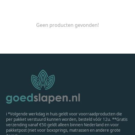
Geen producten gevonden!
ℹ *Volgende werkdag in huis geldt voor voorraadproducten die
per pakket verstuurd kunnen worden, besteld vóór 12u. **Gratis
verzending vanaf €50 geldt alleen binnen Nederland en voor
pakketpost (niet voor boxsprings, matrassen en andere grote