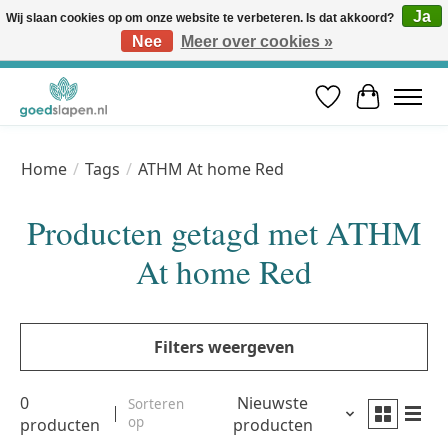
Ja
Wij slaan cookies op om onze website te verbeteren. Is dat akkoord?
Nee
Meer over cookies »
Vóór 12u besteld, volgende werkdag in huis* | Gratis verzending vanaf €50 | Professioneel slaapadvies
Verlanglijst
Winkelwa
Home
/
Tags
/
ATHM At home Red
Producten getagd met ATHM
At home Red
Filters weergeven
0
Nieuwste
Sorteren
op
producten
producten