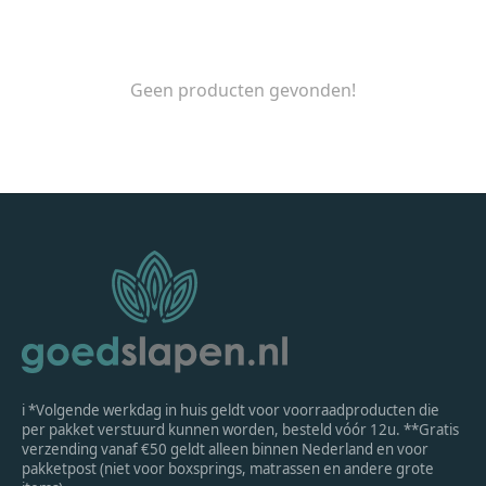
Geen producten gevonden!
ℹ *Volgende werkdag in huis geldt voor voorraadproducten die
per pakket verstuurd kunnen worden, besteld vóór 12u. **Gratis
verzending vanaf €50 geldt alleen binnen Nederland en voor
pakketpost (niet voor boxsprings, matrassen en andere grote