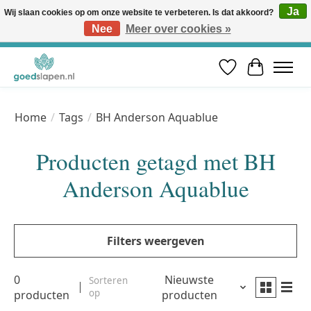
Ja
Wij slaan cookies op om onze website te verbeteren. Is dat akkoord?
Nee
Meer over cookies »
Vóór 12u besteld, volgende werkdag in huis* | Gratis verzending vanaf €50 | Professioneel slaapadvies
Verlanglijst
Winkelwa
Home
/
Tags
/
BH Anderson Aquablue
Producten getagd met BH
Anderson Aquablue
Filters weergeven
0
Nieuwste
Sorteren
op
producten
producten