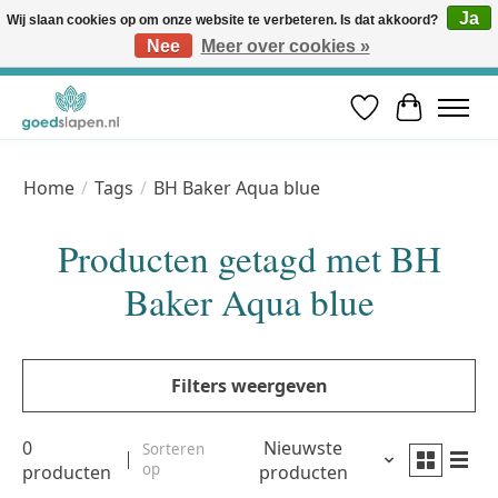
Ja
Wij slaan cookies op om onze website te verbeteren. Is dat akkoord?
Nee
Meer over cookies »
Vóór 12u besteld, volgende werkdag in huis* | Gratis verzending vanaf €50 | Professioneel slaapadvies
Verlanglijst
Winkelwa
Home
/
Tags
/
BH Baker Aqua blue
Producten getagd met BH
Baker Aqua blue
Filters weergeven
0
Nieuwste
Sorteren
op
producten
producten