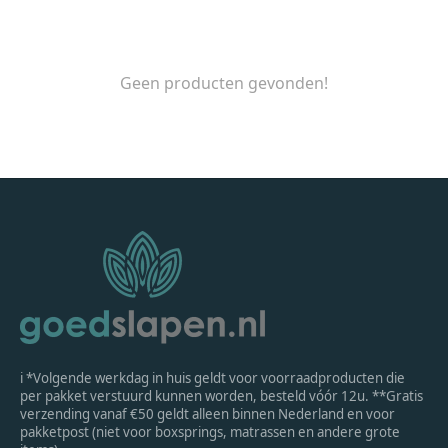
Geen producten gevonden!
ℹ *Volgende werkdag in huis geldt voor voorraadproducten die
per pakket verstuurd kunnen worden, besteld vóór 12u. **Gratis
verzending vanaf €50 geldt alleen binnen Nederland en voor
pakketpost (niet voor boxsprings, matrassen en andere grote