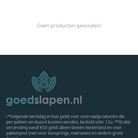
Geen producten gevonden!
ℹ *Volgende werkdag in huis geldt voor voorraadproducten die
per pakket verstuurd kunnen worden, besteld vóór 12u. **Gratis
verzending vanaf €50 geldt alleen binnen Nederland en voor
pakketpost (niet voor boxsprings, matrassen en andere grote