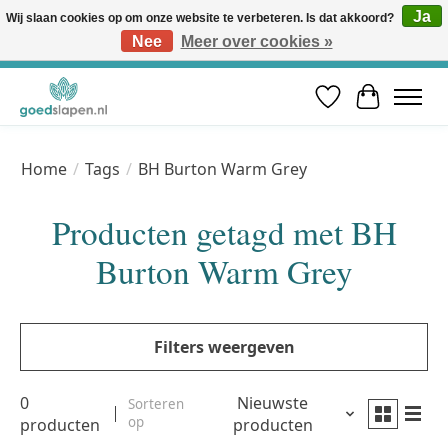
Ja
Wij slaan cookies op om onze website te verbeteren. Is dat akkoord?
Nee
Meer over cookies »
Vóór 12u besteld, volgende werkdag in huis* | Gratis verzending vanaf €50 | Professioneel slaapadvies
Verlanglijst
Winkelwa
Home
/
Tags
/
BH Burton Warm Grey
Producten getagd met BH
Burton Warm Grey
Filters weergeven
0
Nieuwste
Sorteren
op
producten
producten