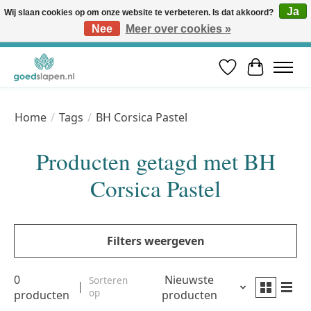
Ja
Wij slaan cookies op om onze website te verbeteren. Is dat akkoord?
Nee
Meer over cookies »
Vóór 12u besteld, volgende werkdag in huis* | Gratis verzending vanaf €50 | Professioneel slaapadvies
Verlanglijst
Winkelwa
Home
/
Tags
/
BH Corsica Pastel
Producten getagd met BH
Corsica Pastel
Filters weergeven
0
Nieuwste
Sorteren
op
producten
producten