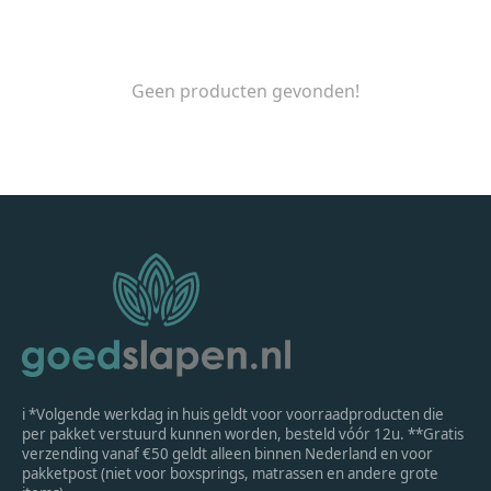
Geen producten gevonden!
ℹ *Volgende werkdag in huis geldt voor voorraadproducten die
per pakket verstuurd kunnen worden, besteld vóór 12u. **Gratis
verzending vanaf €50 geldt alleen binnen Nederland en voor
pakketpost (niet voor boxsprings, matrassen en andere grote