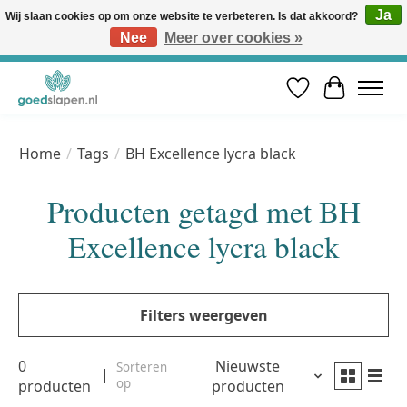
Ja
Wij slaan cookies op om onze website te verbeteren. Is dat akkoord?
Nee
Meer over cookies »
Vóór 12u besteld, volgende werkdag in huis* | Gratis verzending vanaf €50 | Professioneel slaapadvies
Verlanglijst
Winkelwa
Home
/
Tags
/
BH Excellence lycra black
Producten getagd met BH
Excellence lycra black
Filters weergeven
0
Nieuwste
Sorteren
op
producten
producten