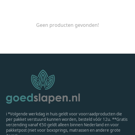
Geen producten gevonden!
ℹ *Volgende werkdag in huis geldt voor voorraadproducten die
per pakket verstuurd kunnen worden, besteld vóór 12u. **Gratis
verzending vanaf €50 geldt alleen binnen Nederland en voor
pakketpost (niet voor boxsprings, matrassen en andere grote