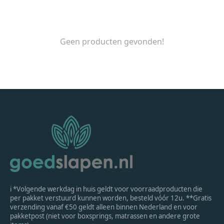
Geen producten gevonden!
ℹ *Volgende werkdag in huis geldt voor voorraadproducten die
per pakket verstuurd kunnen worden, besteld vóór 12u. **Gratis
verzending vanaf €50 geldt alleen binnen Nederland en voor
pakketpost (niet voor boxsprings, matrassen en andere grote