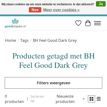
Ja
Wij slaan cookies op om onze website te verbeteren. Is dat akkoord?
Nee
Meer over cookies »
Vóór 12u besteld, volgende werkdag in huis* | Gratis verzending vanaf €50 | Professioneel slaapadvies
Verlanglijst
Winkelwa
Home
/
Tags
/
BH Feel Good Dark Grey
Producten getagd met BH
Feel Good Dark Grey
Filters weergeven
0
Nieuwste
Sorteren
op
producten
producten