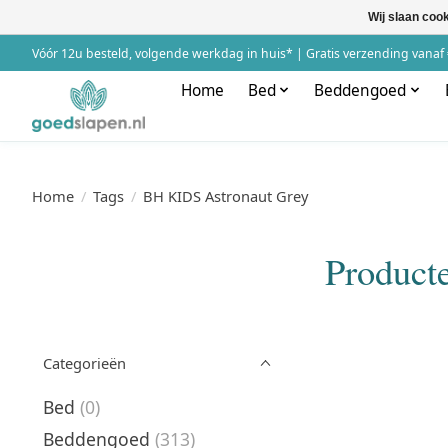
Wij slaan coo
Vóór 12u besteld, volgende werkdag in huis* | Gratis verzending vanaf 
Home
Bed
Beddengoed
Home
/
Tags
/
BH KIDS Astronaut Grey
Product
Categorieën
Bed
(0)
Beddengoed
(313)