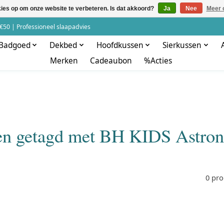
kies op om onze website te verbeteren. Is dat akkoord?
Ja
Nee
Meer 
€50 | Professioneel slaapadvies
Badgoed
Dekbed
Hoofdkussen
Sierkussen
Merken
Cadeaubon
%Acties
en getagd met BH KIDS Astron
0 pr