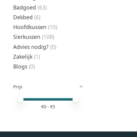
Badgoed
(63)
Dekbed
(6)
Hoofdkussen
(10)
Sierkussen
(108)
Advies nodig?
(0)
Zakelijk
(1)
Blogs
(0)
Prijs
Minimale prijswaarde
Price maximum value
€
0
- €
5