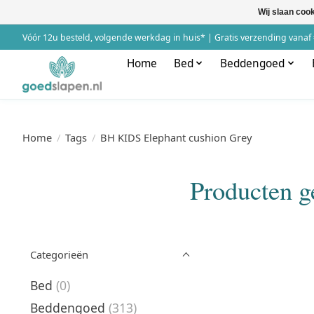
Wij slaan coo
Vóór 12u besteld, volgende werkdag in huis* | Gratis verzending vanaf 
Home
Bed
Beddengoed
Home
/
Tags
/
BH KIDS Elephant cushion Grey
Producten g
Categorieën
Bed
(0)
Beddengoed
(313)