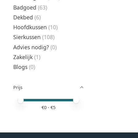
Badgoed
(63)
Dekbed
(6)
Hoofdkussen
(10)
Sierkussen
(108)
Advies nodig?
(0)
Zakelijk
(1)
Blogs
(0)
Prijs
Minimale prijswaarde
Price maximum value
€
0
- €
5