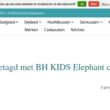
kies op om onze website te verbeteren. Is dat akkoord?
Ja
Nee
Meer 
€50 | Professioneel slaapadvies
Badgoed
Dekbed
Hoofdkussen
Sierkussen
Merken
Cadeaubon
%Acties
etagd met BH KIDS Elephant 
0 pr