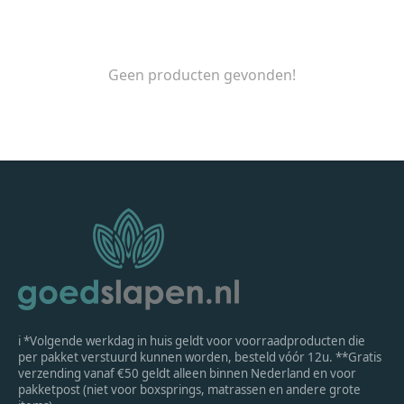
Geen producten gevonden!
ℹ *Volgende werkdag in huis geldt voor voorraadproducten die
per pakket verstuurd kunnen worden, besteld vóór 12u. **Gratis
verzending vanaf €50 geldt alleen binnen Nederland en voor
pakketpost (niet voor boxsprings, matrassen en andere grote