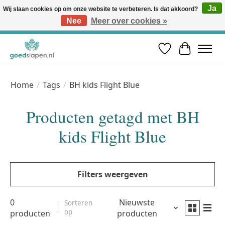
Ja
Wij slaan cookies op om onze website te verbeteren. Is dat akkoord?
Nee
Meer over cookies »
Vóór 12u besteld, volgende werkdag in huis* | Gratis verzending vanaf €50 | Professioneel slaapadvies
Verlanglijst
Winkelwa
Home
/
Tags
/
BH kids Flight Blue
Producten getagd met BH
kids Flight Blue
Filters weergeven
0
Nieuwste
Sorteren
op
producten
producten