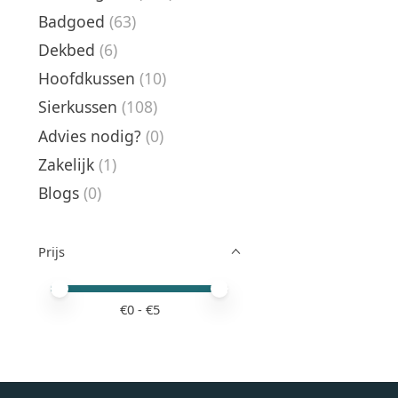
Badgoed
(63)
Dekbed
(6)
Hoofdkussen
(10)
Sierkussen
(108)
Advies nodig?
(0)
Zakelijk
(1)
Blogs
(0)
Prijs
Minimale prijswaarde
Price maximum value
€
0
- €
5