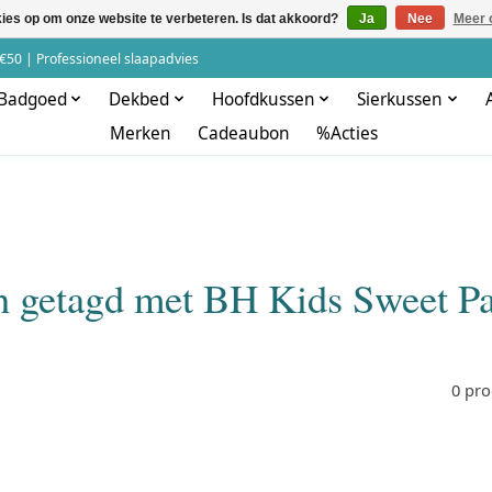
kies op om onze website te verbeteren. Is dat akkoord?
Ja
Nee
Meer 
€50 | Professioneel slaapadvies
Badgoed
Dekbed
Hoofdkussen
Sierkussen
Merken
Cadeaubon
%Acties
n getagd met BH Kids Sweet Pa
0 pr