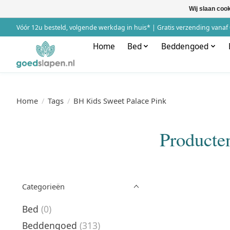
Wij slaan coo
Vóór 12u besteld, volgende werkdag in huis* | Gratis verzending vanaf 
Home
Bed
Beddengoed
Home
/
Tags
/
BH Kids Sweet Palace Pink
Producte
Categorieën
Bed
(0)
Beddengoed
(313)