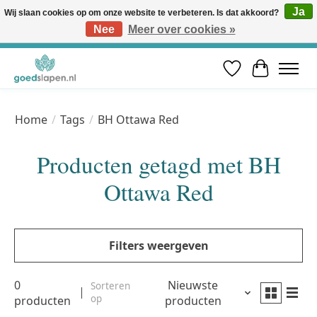
Ja
Wij slaan cookies op om onze website te verbeteren. Is dat akkoord?
Nee
Meer over cookies »
Vóór 12u besteld, volgende werkdag in huis* | Gratis verzending vanaf €50 | Professioneel slaapadvies
Verlanglijst
Winkelwa
Home
/
Tags
/
BH Ottawa Red
Producten getagd met BH
Ottawa Red
Filters weergeven
0
Nieuwste
Sorteren
op
producten
producten