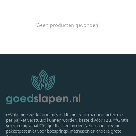
Geen producten gevonden!
ℹ *Volgende werkdag in huis geldt voor voorraadproducten die
per pakket verstuurd kunnen worden, besteld vóór 12u. **Gratis
verzending vanaf €50 geldt alleen binnen Nederland en voor
pakketpost (niet voor boxsprings, matrassen en andere grote