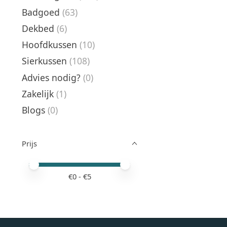
Badgoed
(63)
Dekbed
(6)
Hoofdkussen
(10)
Sierkussen
(108)
Advies nodig?
(0)
Zakelijk
(1)
Blogs
(0)
Prijs
Minimale prijswaarde
Price maximum value
€
0
- €
5