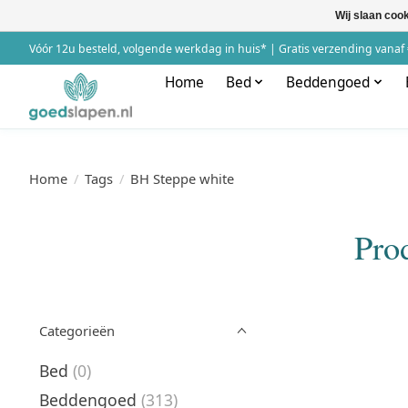
Wij slaan coo
Vóór 12u besteld, volgende werkdag in huis* | Gratis verzending vanaf 
Home
Bed
Beddengoed
Home
/
Tags
/
BH Steppe white
Pro
Categorieën
Bed
(0)
Beddengoed
(313)