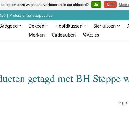
kies op om onze website te verbeteren. Is dat akkoord?
Ja
Nee
Meer 
€50 | Professioneel slaapadvies
Badgoed
Dekbed
Hoofdkussen
Sierkussen
Merken
Cadeaubon
%Acties
ducten getagd met BH Steppe w
0 pr