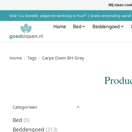
Wij slaan coo
Vóór 12u besteld, volgende werkdag in huis* | Gratis verzending vanaf 
Home
Bed
Beddengoed
Home
/
Tags
/
Carpe Diem BH Grey
Produ
Categorieën
Bed
(0)
Beddengoed
(313)