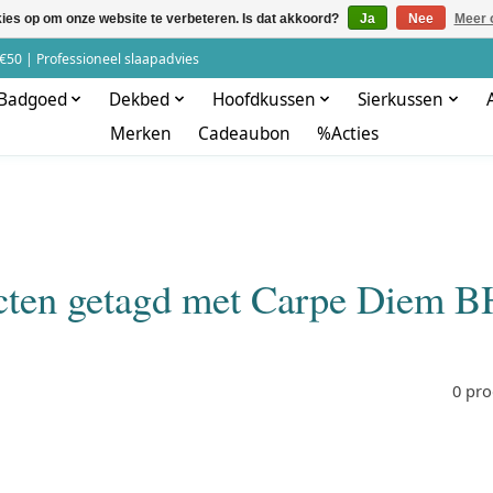
kies op om onze website te verbeteren. Is dat akkoord?
Ja
Nee
Meer 
€50 | Professioneel slaapadvies
Badgoed
Dekbed
Hoofdkussen
Sierkussen
Merken
Cadeaubon
%Acties
cten getagd met Carpe Diem B
0 pr