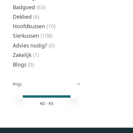
Badgoed
(63)
Dekbed
(6)
Hoofdkussen
(10)
Sierkussen
(108)
Advies nodig?
(0)
Zakelijk
(1)
Blogs
(0)
Prijs
Minimale prijswaarde
Price maximum value
€
0
- €
5