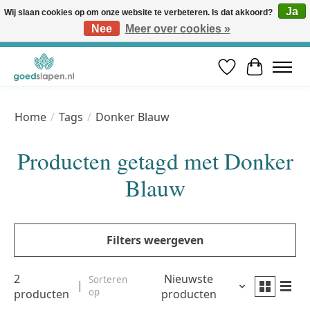
Ja
Wij slaan cookies op om onze website te verbeteren. Is dat akkoord?
Nee
Meer over cookies »
Vóór 12u besteld, volgende werkdag in huis* | Gratis verzending vanaf €50 | Professioneel slaapadvies
Verlanglijst
Winkelwa
Home
/
Tags
/
Donker Blauw
Producten getagd met Donker
Blauw
Filters weergeven
2
Nieuwste
Sorteren
op
producten
producten