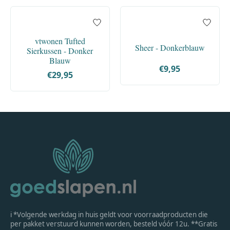
vtwonen Tufted
Sheer - Donkerblauw
Sierkussen - Donker
Blauw
€9,95
€29,95
ℹ *Volgende werkdag in huis geldt voor voorraadproducten die
per pakket verstuurd kunnen worden, besteld vóór 12u. **Gratis