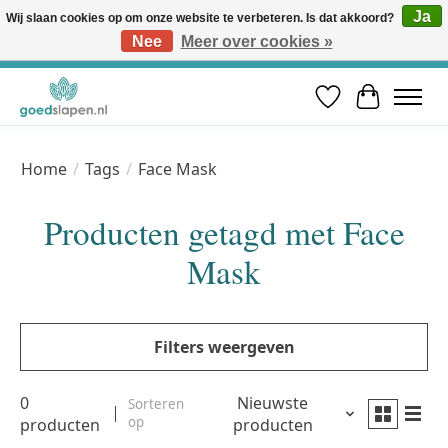
Ja
Wij slaan cookies op om onze website te verbeteren. Is dat akkoord?
Nee
Meer over cookies »
Vóór 12u besteld, volgende werkdag in huis* | Gratis verzending vanaf €50 | Professioneel slaapadvies
Verlanglijst
Winkelwa
Home
/
Tags
/
Face Mask
Producten getagd met Face
Mask
Filters weergeven
0
Nieuwste
Sorteren
op
producten
producten