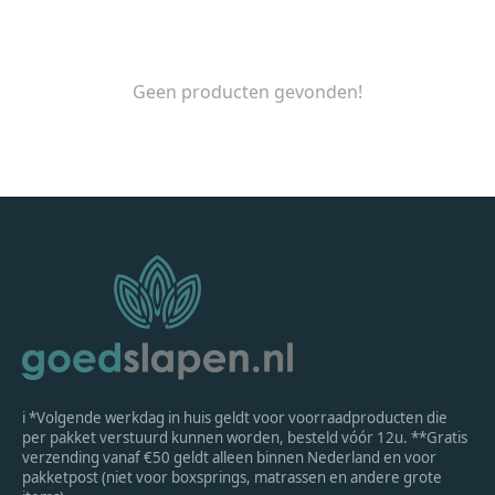
Geen producten gevonden!
ℹ *Volgende werkdag in huis geldt voor voorraadproducten die
per pakket verstuurd kunnen worden, besteld vóór 12u. **Gratis
verzending vanaf €50 geldt alleen binnen Nederland en voor
pakketpost (niet voor boxsprings, matrassen en andere grote