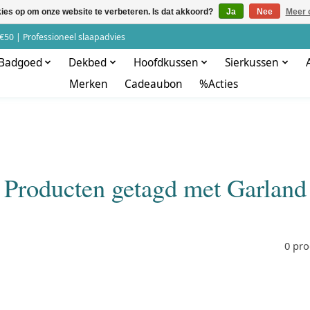
kies op om onze website te verbeteren. Is dat akkoord?
Ja
Nee
Meer 
€50 | Professioneel slaapadvies
Badgoed
Dekbed
Hoofdkussen
Sierkussen
Merken
Cadeaubon
%Acties
Producten getagd met Garland
0 pr