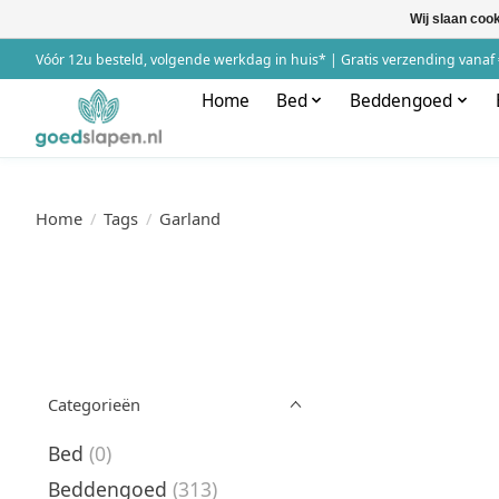
Wij slaan coo
Vóór 12u besteld, volgende werkdag in huis* | Gratis verzending vanaf 
Home
Bed
Beddengoed
Home
/
Tags
/
Garland
Categorieën
Bed
(0)
Beddengoed
(313)