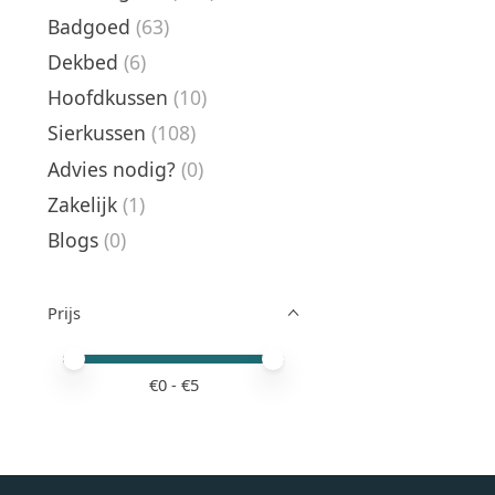
Badgoed
(63)
Dekbed
(6)
Hoofdkussen
(10)
Sierkussen
(108)
Advies nodig?
(0)
Zakelijk
(1)
Blogs
(0)
Prijs
Minimale prijswaarde
Price maximum value
€
0
- €
5