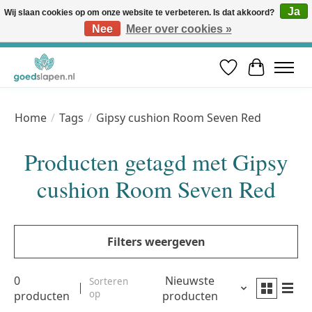
Ja
Wij slaan cookies op om onze website te verbeteren. Is dat akkoord?
Nee
Meer over cookies »
Vóór 12u besteld, volgende werkdag in huis* | Gratis verzending vanaf €50 | Professioneel slaapadvies
Verlanglijst
Winkelwa
Home
/
Tags
/
Gipsy cushion Room Seven Red
Producten getagd met Gipsy
cushion Room Seven Red
Filters weergeven
0
Nieuwste
Sorteren
op
producten
producten