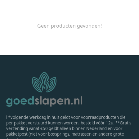
Geen producten gevonden!
ℹ *Volgende werkdag in huis geldt voor voorraadproducten die
per pakket verstuurd kunnen worden, besteld vóór 12u. **Gratis
verzending vanaf €50 geldt alleen binnen Nederland en voor
pakketpost (niet voor boxsprings, matrassen en andere grote