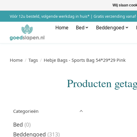
Wij slaan coo
Vóór 12u besteld, volgende werkdag in huis* | Gratis verzending vanaf 
Home
Bed
Beddengoed
Home
/
Tags
/
Hebje Bags - Sports Bag 54*29*29 Pink
Producten geta
Categorieën
Bed
(0)
Beddengoed
(313)