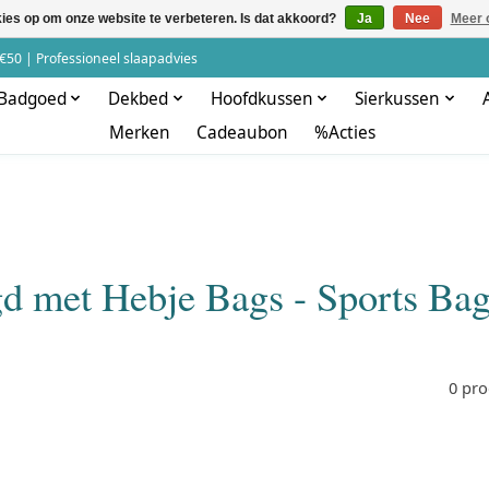
kies op om onze website te verbeteren. Is dat akkoord?
Ja
Nee
Meer 
€50 | Professioneel slaapadvies
Badgoed
Dekbed
Hoofdkussen
Sierkussen
Merken
Cadeaubon
%Acties
gd met Hebje Bags - Sports Ba
0 pr