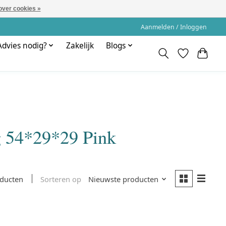
over cookies »
Aanmelden / Inloggen
Advies nodig?
Zakelijk
Blogs
g 54*29*29 Pink
Sorteren op
Nieuwste producten
oducten