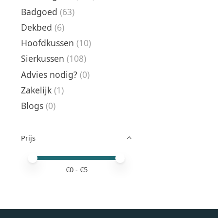
Badgoed
(63)
Dekbed
(6)
Hoofdkussen
(10)
Sierkussen
(108)
Advies nodig?
(0)
Zakelijk
(1)
Blogs
(0)
Prijs
Minimale prijswaarde
Price maximum value
€
0
- €
5