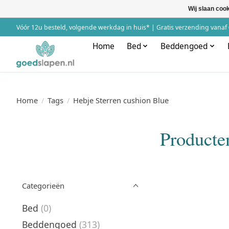
Wij slaan coo
Vóór 12u besteld, volgende werkdag in huis* | Gratis verzending vanaf 
Home
Bed
Beddengoed
Home
/
Tags
/
Hebje Sterren cushion Blue
Producte
Categorieën
Bed
(0)
Beddengoed
(313)