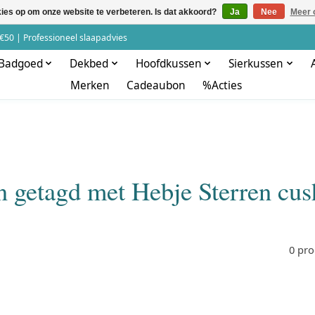
kies op om onze website te verbeteren. Is dat akkoord?
Ja
Nee
Meer 
€50 | Professioneel slaapadvies
Badgoed
Dekbed
Hoofdkussen
Sierkussen
Merken
Cadeaubon
%Acties
n getagd met Hebje Sterren cus
0 pr