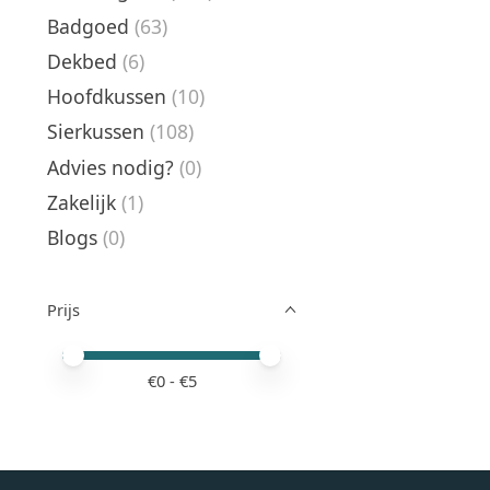
Badgoed
(63)
Dekbed
(6)
Hoofdkussen
(10)
Sierkussen
(108)
Advies nodig?
(0)
Zakelijk
(1)
Blogs
(0)
Prijs
Minimale prijswaarde
Price maximum value
€
0
- €
5