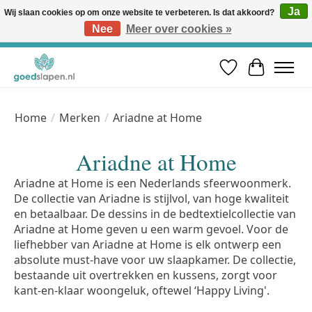
Ja
Wij slaan cookies op om onze website te verbeteren. Is dat akkoord?
Nee
Meer over cookies »
Vóór 12u besteld, volgende werkdag in huis* | Gratis verzending vanaf €50 | Professioneel slaapadvies
Verlanglijst
Winkelwa
Home
/
Merken
/
Ariadne at Home
Ariadne at Home
Ariadne at Home is een Nederlands sfeerwoonmerk.
De collectie van Ariadne is stijlvol, van hoge kwaliteit
en betaalbaar. De dessins in de bedtextielcollectie van
Ariadne at Home geven u een warm gevoel. Voor de
liefhebber van Ariadne at Home is elk ontwerp een
absolute must-have voor uw slaapkamer. De collectie,
bestaande uit overtrekken en kussens, zorgt voor
kant-en-klaar woongeluk, oftewel ‘Happy Living'.