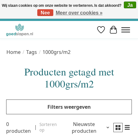
Ja
Wij slaan cookies op om onze website te verbeteren. Is dat akkoord?
Nee
Meer over cookies »
Vóór 12u besteld, volgende werkdag in huis* | Gratis verzending vanaf €50 | Professioneel slaapadvies
Verlanglijst
Winkelwa
Home
/
Tags
/
1000grs/m2
Producten getagd met
1000grs/m2
Filters weergeven
0
Nieuwste
Sorteren
op
producten
producten