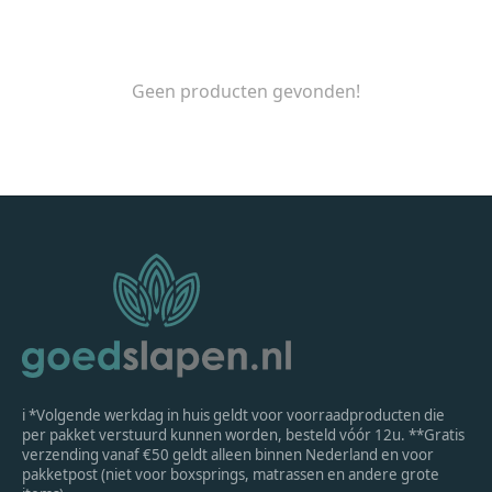
Geen producten gevonden!
ℹ *Volgende werkdag in huis geldt voor voorraadproducten die
per pakket verstuurd kunnen worden, besteld vóór 12u. **Gratis
verzending vanaf €50 geldt alleen binnen Nederland en voor
pakketpost (niet voor boxsprings, matrassen en andere grote