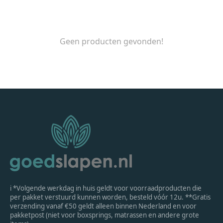
Geen producten gevonden!
ℹ *Volgende werkdag in huis geldt voor voorraadproducten die
per pakket verstuurd kunnen worden, besteld vóór 12u. **Gratis
verzending vanaf €50 geldt alleen binnen Nederland en voor
pakketpost (niet voor boxsprings, matrassen en andere grote