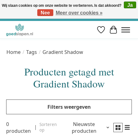
Ja
Wij slaan cookies op om onze website te verbeteren. Is dat akkoord?
Nee
Meer over cookies »
Vóór 12u besteld, volgende werkdag in huis* | Gratis verzending vanaf €50 | Professioneel slaapadvies
Verlanglijst
Winkelwa
Home
/
Tags
/
Gradient Shadow
Producten getagd met
Gradient Shadow
Filters weergeven
0
Nieuwste
Sorteren
op
producten
producten