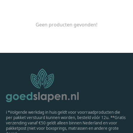
Geen producten gevonden!
ℹ *Volgende werkdag in huis geldt voor voorraadproducten die
per pakket verstuurd kunnen worden, besteld vóór 12u. **Gratis
verzending vanaf €50 geldt alleen binnen Nederland en voor
pakketpost (niet voor boxsprings, matrassen en andere grote