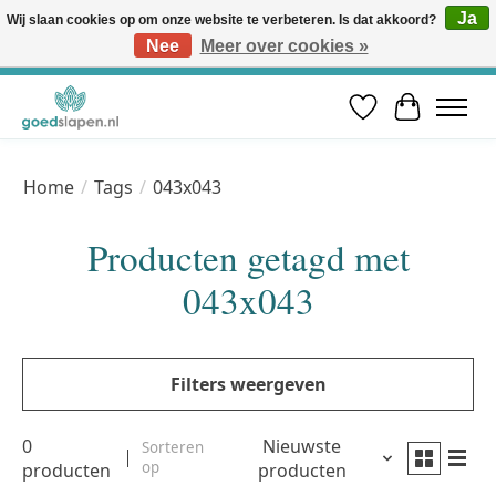
Ja
Wij slaan cookies op om onze website te verbeteren. Is dat akkoord?
Nee
Meer over cookies »
Vóór 12u besteld, volgende werkdag in huis* | Gratis verzending vanaf €50 | Professioneel slaapadvies
Verlanglijst
Winkelwa
Home
/
Tags
/
043x043
Producten getagd met
043x043
Filters weergeven
0
Nieuwste
Sorteren
op
producten
producten