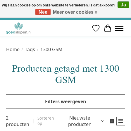
Ja
Wij slaan cookies op om onze website te verbeteren. Is dat akkoord?
Nee
Meer over cookies »
Vóór 12u besteld, volgende werkdag in huis* | Gratis verzending vanaf €50 | Professioneel slaapadvies
Verlanglijst
Winkelwa
Home
/
Tags
/
1300 GSM
Producten getagd met 1300
GSM
Filters weergeven
2
Nieuwste
Sorteren
op
producten
producten