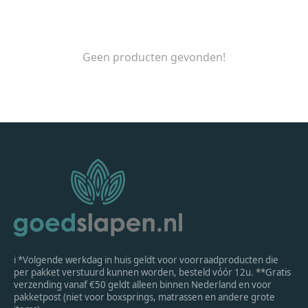
Geen producten gevonden!
ℹ *Volgende werkdag in huis geldt voor voorraadproducten die
per pakket verstuurd kunnen worden, besteld vóór 12u. **Gratis
verzending vanaf €50 geldt alleen binnen Nederland en voor
pakketpost (niet voor boxsprings, matrassen en andere grote