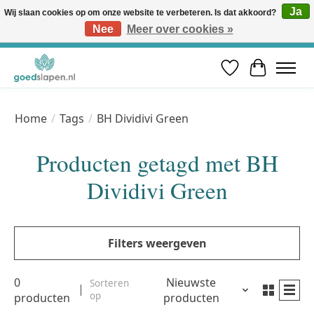
Ja
Wij slaan cookies op om onze website te verbeteren. Is dat akkoord?
Nee
Meer over cookies »
Vóór 12u besteld, volgende werkdag in huis* | Gratis verzending vanaf €50 | Professioneel slaapadvies
Verlanglijst
Winkelwa
Home
/
Tags
/
BH Dividivi Green
Producten getagd met BH
Dividivi Green
Filters weergeven
0
Nieuwste
Sorteren
op
producten
producten