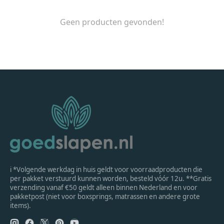
Geen producten gevonden!
ℹ *Volgende werkdag in huis geldt voor voorraadproducten die
per pakket verstuurd kunnen worden, besteld vóór 12u. **Gratis
verzending vanaf €50 geldt alleen binnen Nederland en voor
pakketpost (niet voor boxsprings, matrassen en andere grote
items).