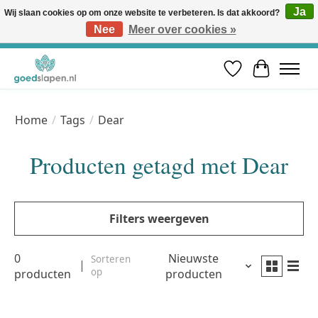
Ja
Wij slaan cookies op om onze website te verbeteren. Is dat akkoord?
Nee
Meer over cookies »
Vóór 12u besteld, volgende werkdag in huis* | Gratis verzending vanaf €50 | Professioneel slaapadvies
Verlanglijst
Winkelwa
Home
/
Tags
/
Dear
Producten getagd met Dear
Filters weergeven
0
Nieuwste
Sorteren
op
producten
producten